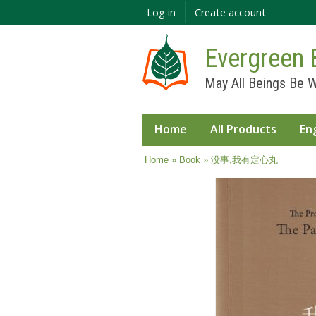
Log in
Create account
Evergreen 
May All Beings Be W
Home
All Products
En
You are here
Home
»
Book
» 没事,我有定心丸