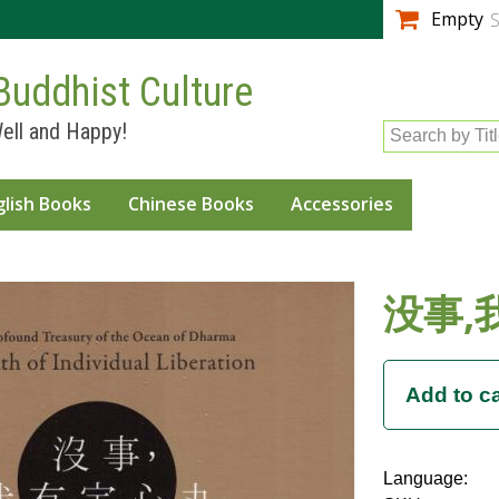
Skip to
Empty
S
main
content
Buddhist Culture
ell and Happy!
Search by Tit
glish Books
Chinese Books
Accessories
没事,
Language: