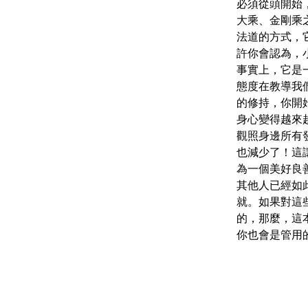
必須從頭開始
大乘、金剛乘
法道的方式，
許你會認為，
事實上，它是
態度在教導我
的修持，你開
身心變得越來
觀照身邊所有
也減少了！這
為一個美好良
其他人已經如
就。如果對這
的，那麼，這
你也會是管用