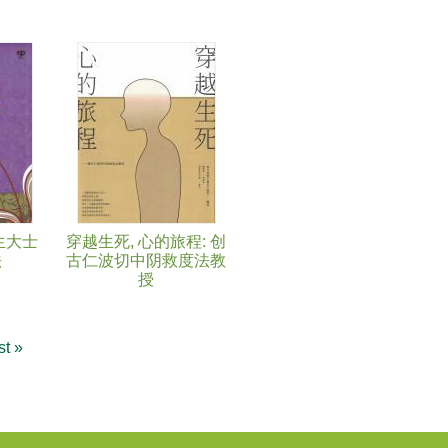
生大士
穿越生死, 心的旅程: 创
法
古仁波切中阴救度法教
授
st »