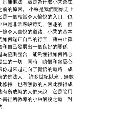
，別無他法，這是為什麼小乘會在
之前的原因。 小乘是我們開始走上
它是一個相當令人愉悅的入口。也
小乘是非常嚴峻苛刻、無趣的，但
一條令人喜悅的道路。小乘的基本
們如何端正自己的行宜，藉由止禪
始和自己發展出一個良好的關係，
越為協調整合，能夠懂得如何留心
發生的一切，同時，瞋恨和貪愛心
讓你越來越走向了覺悟的道路，成
善的佛法人。 許多世紀以來，無數
此修持，也有無數的人因此獲得成
些有所成就的人們來說，它是管用
本書裡所教導的小乘解脫之道，對
的。