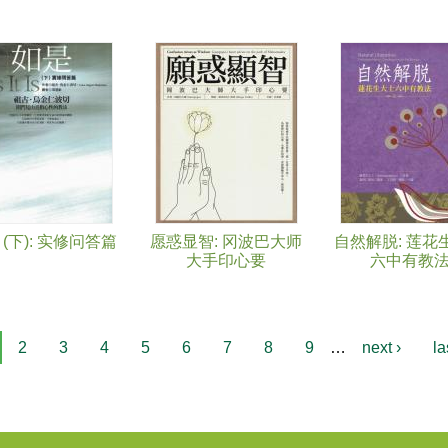
 (下): 实修问答篇
愿惑显智: 冈波巴大师
自然解脱: 莲花
大手印心要
六中有教
2
3
4
5
6
7
8
9
…
next ›
la