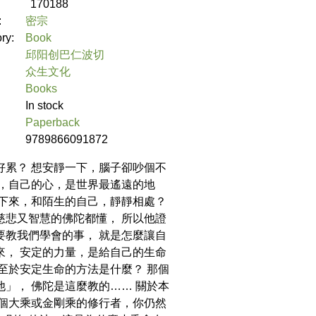
170188
:
密宗
ory:
Book
邱阳创巴仁波切
众生文化
Books
In stock
Paperback
9789866091872
好累？ 想安靜一下，腦子卻吵個不
得，自己的心，是世界最遙遠的地
坐下來，和陌生的自己，靜靜相處？
慈悲又智慧的佛陀都懂， 所以他證
要教我們學會的事， 就是怎麼讓自
來， 安定的力量，是給自己的生命
 至於安定生命的方法是什麼？ 那個
他」， 佛陀是這麼教的…… 關於本
一個大乘或金剛乘的修行者，你仍然