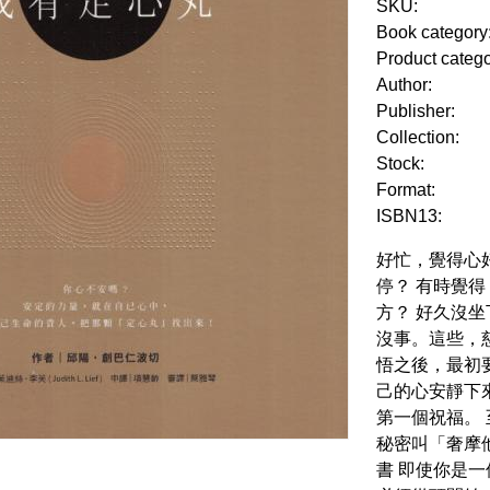
SKU:
Book category
Product categ
Author:
Publisher:
Collection:
Stock:
Format:
ISBN13:
好忙，覺得心
停？ 有時覺
方？ 好久沒
沒事。這些，
悟之後，最初
己的心安靜下
第一個祝福。
秘密叫「奢摩
書 即使你是