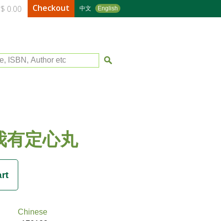
Checkout
$ 0.00
中文
English
le, ISBN, Author etc
我有定心丸
Chinese