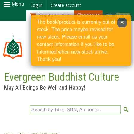
Skip to
Menu
Log in
Create account
main
Checkout
Empty
S$ 0.00
中文
English
content
The book/product is currently out of
×
stock. The price maybe revised for
new stock. Please email us your
contact information if you like to be
informed when new stock arrive.
Thank you!
Evergreen Buddhist Culture
May All Beings Be Well and Happy!
Search by Title, ISBN, Author etc