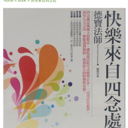
You are here
Home
»
Book
» 快乐来自四念处