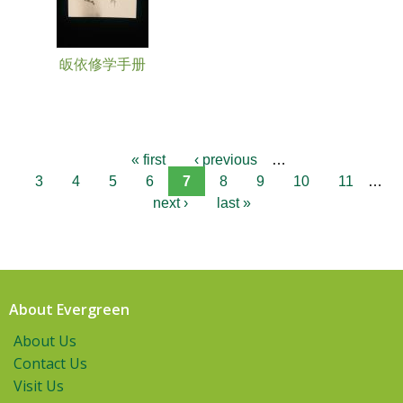
皈依修学手册
« first
‹ previous
…
3
4
5
6
7
8
9
10
11
…
next ›
last »
About Evergreen
About Us
Contact Us
Visit Us