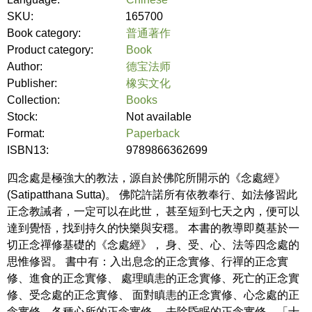
SKU:
165700
Book category:
普通著作
Product category:
Book
Author:
德宝法师
Publisher:
橡实文化
Collection:
Books
Stock:
Not available
Format:
Paperback
ISBN13:
9789866362699
四念處是極強大的教法，源自於佛陀所開示的《念處經》
(Satipatthana Sutta)。 佛陀許諾所有依教奉行、如法修習此
正念教誡者，一定可以在此世， 甚至短到七天之內，便可以
達到覺悟，找到持久的快樂與安穩。 本書的教導即奠基於一
切正念禪修基礎的《念處經》， 身、受、心、法等四念處的
思惟修習。 書中有：入出息念的正念實修、行禪的正念實
修、進食的正念實修、 處理瞋恚的正念實修、死亡的正念實
修、受念處的正念實修、 面對瞋恚的正念實修、心念處的正
念實修、各種心所的正念實修、 去除昏眠的正念實修、「十