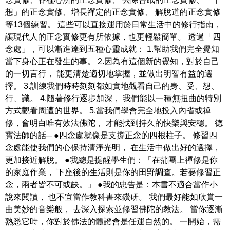
想」的正念實修、增長禪定的正念實修、 解脫道的正念實修
等13個練習。 這些可以直接運用於日常生活中的修行指南，
讓現代人的正念實修更有所依據，也更輕鬆簡單。 透過「四
念處」，可以漸進達到五種心靈成就： 1.幫助我們完全覺知
當下身心正在發生的事。 2.因為有這個新的覺知，對於自己
的一切言行， 能更清楚適切地掌握，並做出明智有益的選
擇。 3.訓練我們時時刻刻都如實地觀看自己的身、受、想、
行、識。 4.隨著修行逐步加深， 我們能以一種無扭曲的特別
方式觀看周遭的世界。 5.當我們學會完全地投入內省或禪
修，會明白唯有效法佛陀， 才能找到持久的快樂與安穩。 德
寶法師的話─ ●四念處就像是支撐正念的四根柱子。 修習四
念處能使我們的心保持清淨光明， 在生活中做出好的選擇，
更加接近解脫。 ●我總是提醒學生們：「在蒲團上禪修是你
的家庭作業， 下座後的生活則是你的田野調查。若要修習正
念，兩者皆不可或缺。」 ●我的忠告是：本書不適合當作小
說來閱讀， 也不宜當作教科書來鑽研。 我們最好能如欣賞一
曲美妙的音樂般， 去深入探索並修習佛陀的教法。 當你逐漸
熟悉它時，你對於佛法的體證會是任運自然的。 一開始，需