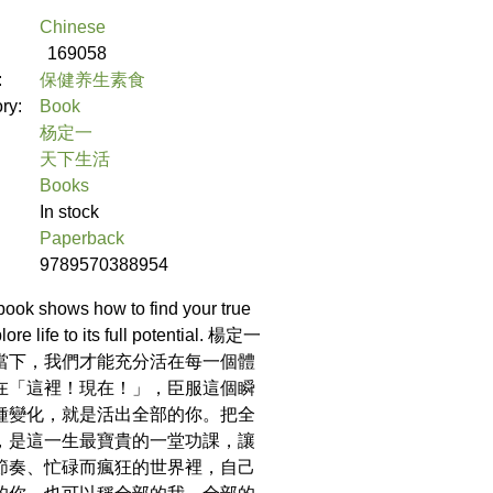
Chinese
169058
:
保健养生素食
ory:
Book
杨定一
天下生活
Books
In stock
Paperback
9789570388954
 book shows how to find your true
ore life to its full potential. 楊定一
當下，我們才能充分活在每一個體
在「這裡！現在！」，臣服這個瞬
種變化，就是活出全部的你。把全
，是這一生最寶貴的一堂功課，讓
節奏、忙碌而瘋狂的世界裡，自己