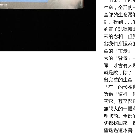
走出來。全部
生命，全部的
全部的生命潛
到、摸到……
的電子訊號轉
來的念相。但
出我們所認為
命的「前景」
大的「背景」
識，才會有人
就是說，除了
出完整的生命
「有」的形相
透過「這裡！
容它、甚至跟
無限大的一體
理狀態。全部
切都找回來，
望透過這本書