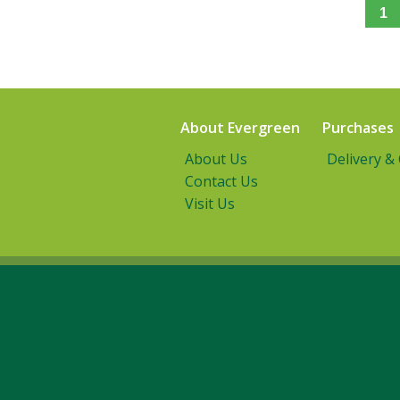
1
About Evergreen
Purchases
About Us
Delivery &
Contact Us
Visit Us