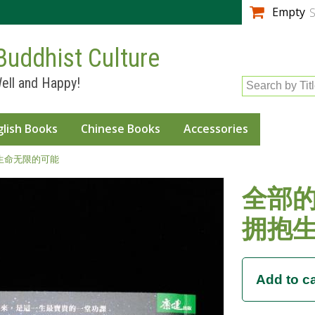
Skip to
Empty
S
main
content
Buddhist Culture
ell and Happy!
Search by Tit
glish Books
Chinese Books
Accessories
抱生命无限的可能
全部的
拥抱