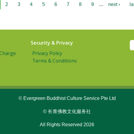
2
3
4
5
6
7
8
9
…
next ›
la
Security & Privacy
 Charge
Privacy Policy
Terms & Conditions
© Evergreen Buddhist Culture Service Pte Ltd
© 长青佛教文化服务社
All Rights Reserved 2026