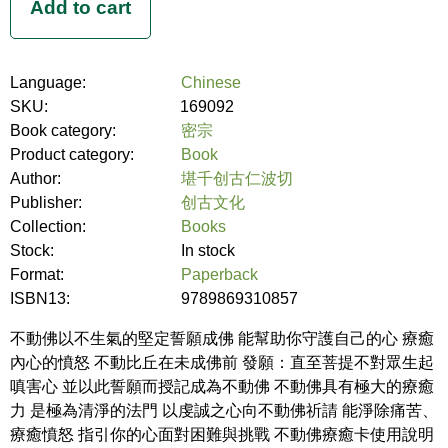
Language:
Chinese
SKU:
169092
Book category:
密宗
Product category:
Book
Author:
堪千创古仁波切
Publisher:
创古文化
Collection:
Books
Stock:
In stock
Format:
Paperback
ISBN13:
9789869310857
不動佛以不生氣的堅定誓願成佛 能幫助你守護自己的心 療癒
內心的憤怒 不動比丘在未成佛前 發願：直至菩提不對眾生起
嗔害心 並以此誓願而授記成為不動佛 不動佛具有極大的療癒
力 是極為清淨的法門 以虔誠之心向不動佛祈請 能淨除痛苦、
療癒憤怒 指引你的心面對困難與挑戰 不動佛療癒卡使用說明