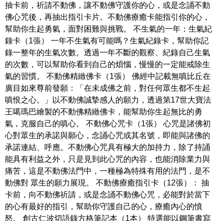
抽卡前，祈請不動佛，讓不動佛守護你的心，或是念誦不動
佛心咒後，再抽出指引卡片。不動佛療癒卡能指引你的心，
幫助你生起勇氣，面對困難與挑戰。 不生氣的一年：生氣紀
錄卡（1張） 一年不生氣有可能嗎？生氣紀錄卡，幫助你記
錄一整年的生氣次數。透過一年不斷的觀察、紀錄自己生氣
的次數，可以幫助你看到自己的煩惱，慢慢的一定能戒除生
氣的習慣。 不動佛精緻佛卡（1張） 佛經中記載無嗔比丘在
廣目如來尊前發願：「在未成佛之前，對任何眾生都不生起
嗔恨之心。」以不動佛誠摯感人的願力，透過第17世大寶法
王噶瑪巴繪製的不動佛精緻佛卡，能幫助你生起無比的勇
氣，克服自己的嗔心。 不動佛心咒卡（1張） 心咒是諸佛初
心對眾生的承諾與願心，念誦心咒或其名號，即能與諸佛的
承諾連結、呼應。不動佛心咒具有極大的加持力，除了持誦
能具有利益之外，只是見到此心咒的內容，也能消除業力與
痛苦，這是不動佛法門中，一種極為特殊有用的法門，是不
動佛對 眾生的願力展現。 不動佛療癒指引卡（12張）： 抽
卡前，向不動佛祈請，或是念誦不動佛心咒，必能對於當下
的心有最好的指引，幫助你守護自己的心，療癒內心的憤
怒。 創古仁波切語錄方格筆記本（1本） 特選能以鋼筆書寫