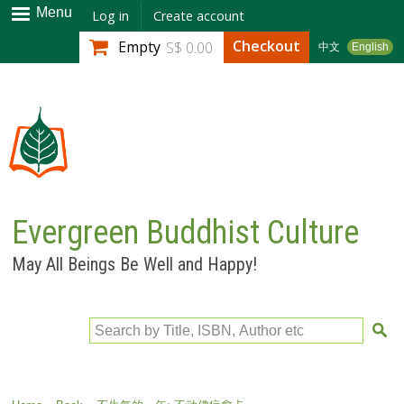
Skip to
Menu
Log in
Create account
main
Checkout
Empty
S$ 0.00
中文
English
content
Evergreen Buddhist Culture
May All Beings Be Well and Happy!
Search by Title, ISBN, Author etc