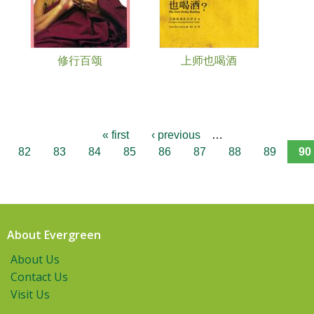
修行百颂
上师也喝酒
« first
‹ previous
…
82
83
84
85
86
87
88
89
90
About Evergreen
About Us
Contact Us
Visit Us