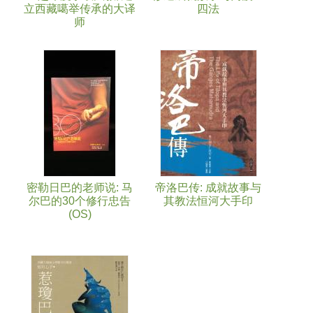
立西藏噶举传承的大译
四法
师
密勒日巴的老师说: 马
帝洛巴传: 成就故事与
尔巴的30个修行忠告
其教法恒河大手印
(OS)