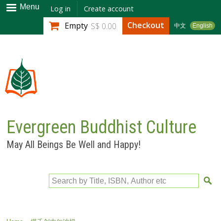
Skip to
Menu
Log in
Create account
main
Checkout
Empty
S$ 0.00
中文
English
content
Evergreen Buddhist Culture
May All Beings Be Well and Happy!
Search by Title, ISBN, Author etc