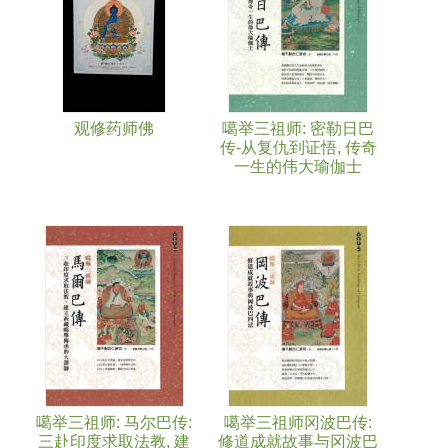
观修药师佛
噶举三祖师: 密勒日巴
传-从复仇到证悟, 传奇
一生的伟大瑜伽士
噶举三祖师: 马尔巴传:
噶举三祖师冈波巴传:
三赴印度求取法教, 建
修道成就故事与冈波巴