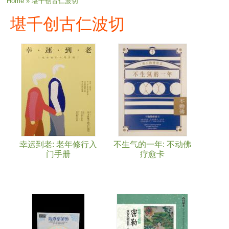
You are here
Home
» 堪千创古仁波切
堪千创古仁波切
幸运到老: 老年修行入
不生气的一年: 不动佛
门手册
疗愈卡