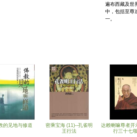
遍布西藏及世
中，包括至尊
一。
教的见地与修道
密乘宝海 (11)--孔雀明
达赖喇嘛尊者开
王行法
行三十七