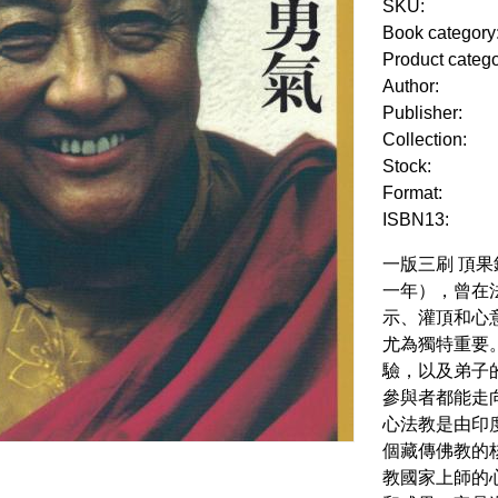
SKU:
Book category
Product categ
Author:
Publisher:
Collection:
Stock:
Format:
ISBN13:
一版三刷 頂
一年），曾在
示、灌頂和心
尤為獨特重要
驗，以及弟子
參與者都能走
心法教是由印
個藏傳佛教的
教國家上師的