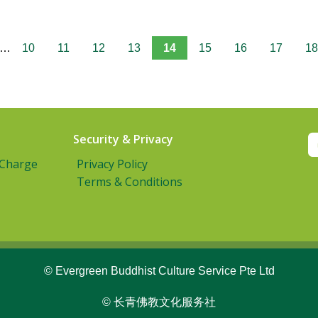
…
10
11
12
13
14
15
16
17
18
Security & Privacy
 Charge
Privacy Policy
Terms & Conditions
© Evergreen Buddhist Culture Service Pte Ltd
© 长青佛教文化服务社