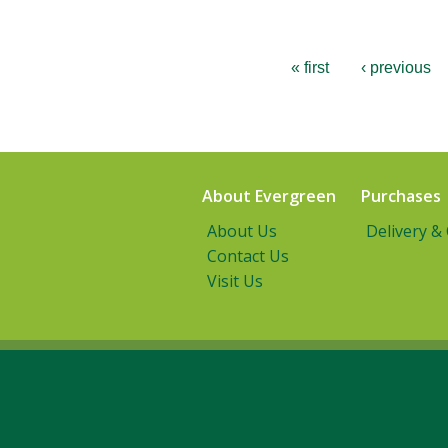
« first
‹ previous
About Evergreen
Purchases
About Us
Delivery &
Contact Us
Visit Us