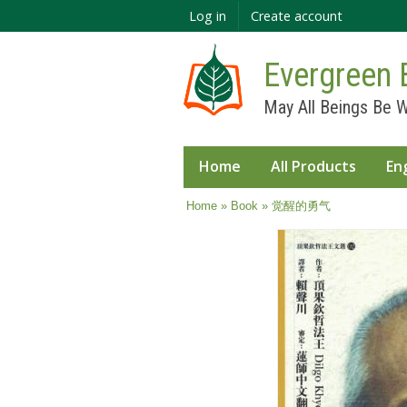
Log in
Create account
Evergreen 
May All Beings Be W
Home
All Products
En
You are here
Home
»
Book
» 觉醒的勇气