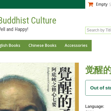
Skip to
Empty
S
main
content
Buddhist Culture
ell and Happy!
Search by Tit
glish Books
Chinese Books
Accessories
觉醒
Language: