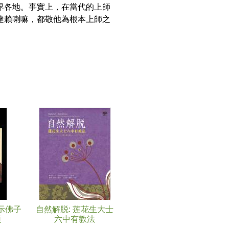
界各地。事實上，在當代的上師
達賴喇嘛，都敬他為根本上師之
示佛子
自然解脱: 莲花生大士
颂
六中有教法