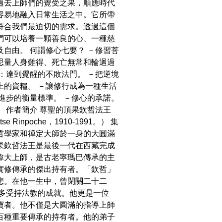
過去上師們的覺受之果，順應時代
容易地融入日常生活之中。它所帶
符合我們最迫切的需求。透過這個
們可以培養一顆善良的心、一種慈
及自由。 何謂修心七要？ －修習菩
思量人身難得、死亡無常和輪迴過
心：達到覺醒的不敗法門。 －把逆境
上的資糧。 －讓修行成為一種生活
心進步的衡量標準。 －修心的承諾。
。 作者簡介 尊聖的頂果欽哲法王
ntse Rinpoche，1910-1991。） 集
哲學家和禪定大師於一身的大圓滿
果欽哲法王是最後一代在西藏完成
偉大上師，是古老寧瑪巴傳承的主
實修傳承的傑出持有者。「欽哲」
悲。在他一生中，曾閉關二十二
許多受持法教的成就。他更是一位
寶者。他不僅是大圓滿的指導上師
百種重要傳承的持有者。他的弟子