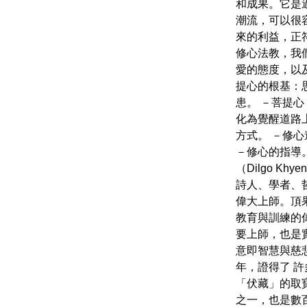
和成果。它是
潮流，可以很
來的利益，正
修心法教，我
愛的態度，以
提心的根基：
患。 －菩提
化為覺醒道路
方式。 －修
－修心的指導
（Dilgo Khye
詩人、學者、
偉大上師。頂
教育與訓練的
要上師，也是
意即智慧與慈
年，證得了 
「伏藏」的取
之一，也是數