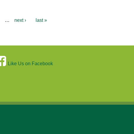
…
next ›
last »
Like Us on Facebook