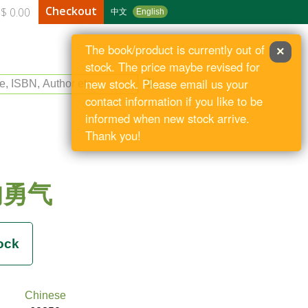
Checkout
$ 0.00
中文
English
The book/product is currently out of
×
stock. The price maybe revised for
le, ISBN, Author etc
new stock. Please email us your
contact information if you like to be
informed when new stock arrive.
Thank you!
的勇气
Chinese