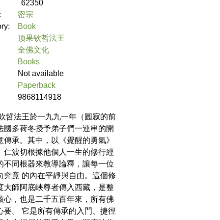
62350
:
密宗
ory:
Book
顶果钦哲法王
全佛文化
Books
Not available
Paperback
9868114918
果欽哲法王於一九九一年（圓寂的前
法國多荷冬授予弟子們一連串的開
意傳承。其中，以《覺醒的勇氣》
。仁波切根據他個人一生的修行經
的不同根器來教導論釋，讓每一位
向究竟 的內在平靜與自由。這個修
度大師阿底峽尊者傳入西藏，是整
核心，也是二千五百年來，所有佛
心要。 它是所有傳承的入門、捷徑