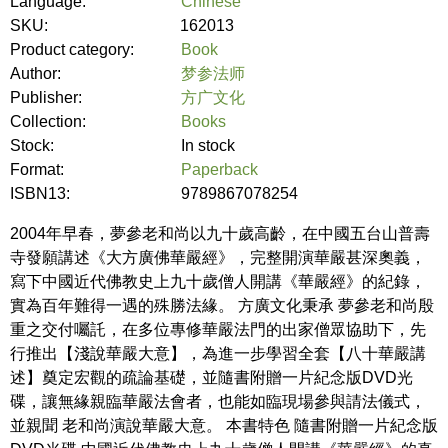
Language:
Chinese
SKU:
162013
Product category:
Book
Author:
梦参法师
Publisher:
方广文化
Collection:
Books
Stock:
In stock
Format:
Paperback
ISBN13:
9789867078254
2004年早春，夢參老和尚以九十歲高齡，在中國五台山普壽
寺發願講述《大方廣佛華嚴經》，完整開演華嚴甚深奧義，
寫下中國近代佛教史上九十歲僧人開講《華嚴經》的紀錄，
實為百年難得一遇的殊勝法緣。 方廣文化秉承 夢參老和尚殷
重之交付囑託，在多位專修華嚴法門的出家僧眾協助下，先
行推出【淺說華嚴大意】，為進一步學習全套【八十華嚴講
述】奠定宏觀的疏論基礎，並隨書附贈一片紀念版DVD光
碟，讓無緣親臨華嚴法會者，也能如臨現場參與請法儀式，
並親聞 老和尚演說華嚴大意。 本書特色 隨書附贈一片紀念版