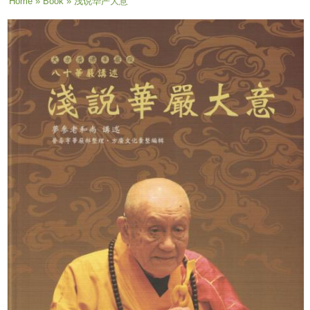
You are here
Home
»
Book
» 浅说华严大意