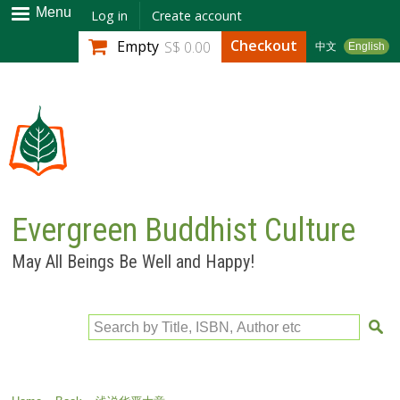
Skip to
Menu
Log in
Create account
main
Checkout
Empty
S$ 0.00
中文
English
content
Evergreen Buddhist Culture
May All Beings Be Well and Happy!
Search by Title, ISBN, Author etc