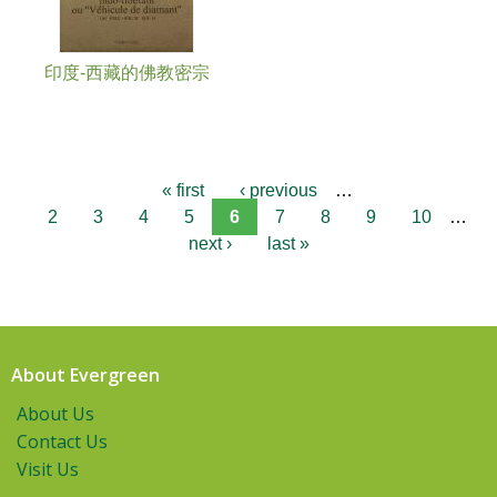
印度-西藏的佛教密宗
« first
‹ previous
…
2
3
4
5
6
7
8
9
10
…
next ›
last »
About Evergreen
About Us
Contact Us
Visit Us