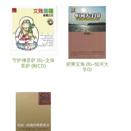
守护佛菩萨 (6)--文殊
密乘宝海 (8)--恒河大
菩萨 (附CD)
手印