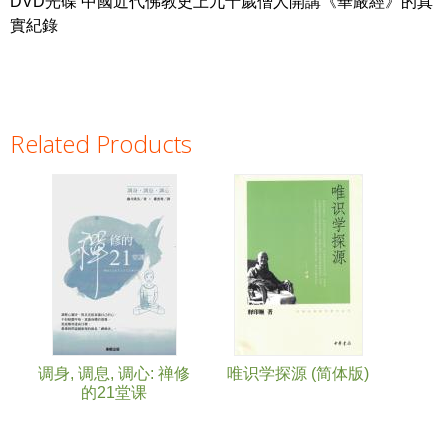
DVD光碟 中國近代佛教史上九十歲僧人開講《華嚴經》的真
實紀錄
Related Products
Pages
调身, 调息, 调心: 禅修
唯识学探源 (简体版)
的21堂课