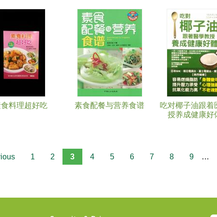
素食料理超好吃
素食配餐与营养食谱
吃对椰子油跟着
授养成健康好
vious
1
2
3
4
5
6
7
8
9
…