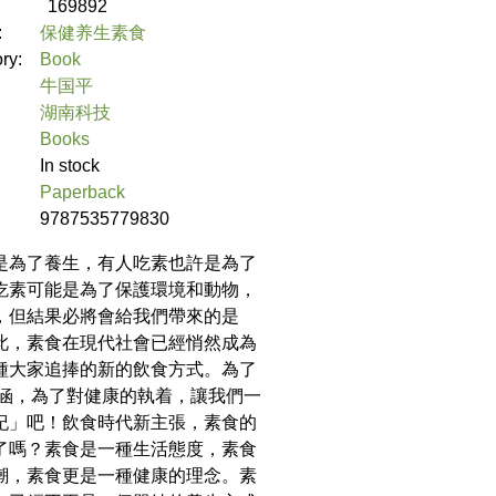
169892
:
保健养生素食
ory:
Book
牛国平
湖南科技
Books
In stock
Paperback
9787535779830
是為了養生，有人吃素也許是為了
吃素可能是為了保護環境和動物，
，但結果必將會給我們帶來的是
此，素食在現代社會已經悄然成為
種大家追捧的新的飲食方式。為了
內涵，為了對健康的執着，讓我們一
紀」吧！飲食時代新主張，素食的
了嗎？素食是一種生活態度，素食
潮，素食更是一種健康的理念。素