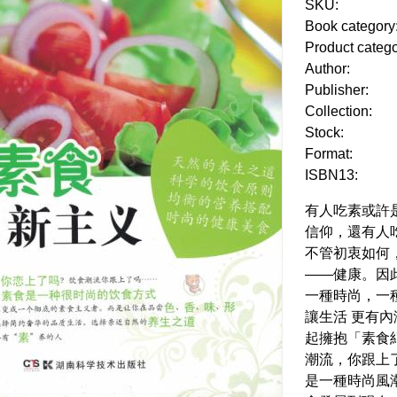
SKU:
Book category
Product categ
Author:
Publisher:
Collection:
Stock:
Format:
ISBN13:
有人吃素或許
信仰，還有人
不管初衷如何
——健康。因
一種時尚，一
讓生活 更有
起擁抱「素食
潮流，你跟上
是一種時尚風