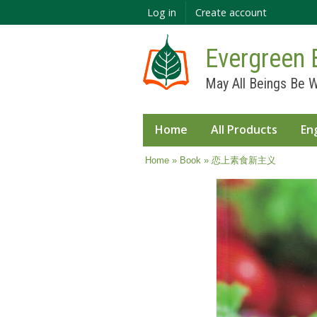
Log in
Create account
Evergreen 
May All Beings Be W
Home
All Products
En
You are here
Home
»
Book
» 恋上素食新主义