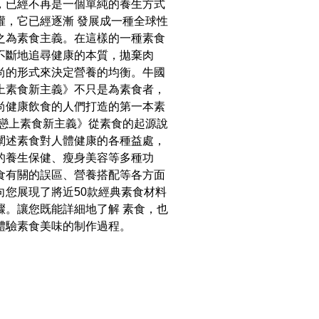
，已經不再是一個單純的養生方式
權，它已經逐漸 發展成一種全球性
之為素食主義。在這樣的一種素食
不斷地追尋健康的本質，拋棄肉
尚的形式來決定營養的均衡。牛國
上素食新主義》不只是為素食者，
尚健康飲食的人們打造的第一本素
《戀上素食新主義》從素食的起源說
闡述素食對人體健康的各種益處，
的養生保健、瘦身美容等多種功
食有關的誤區、營養搭配等各方面
向您展現了將近50款經典素食材料
驟。讓您既能詳細地了解 素食，也
體驗素食美味的制作過程。