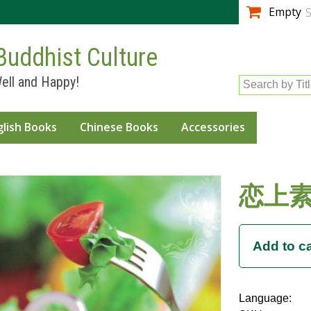
Skip to
Empty
S
main
content
Buddhist Culture
ell and Happy!
Search by Tit
glish Books
Chinese Books
Accessories
恋上
Language: