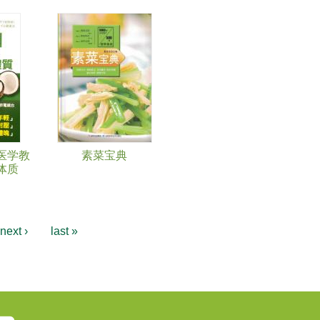
医学教
素菜宝典
体质
next ›
last »