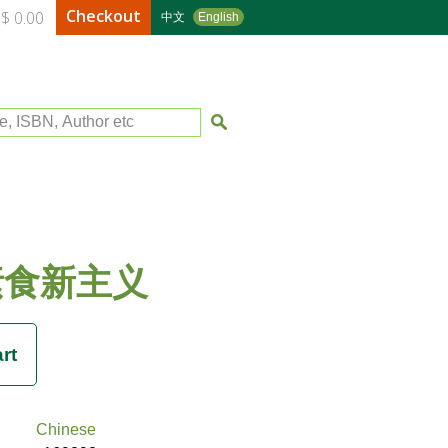
Checkout
$ 0.00
中文
English
le, ISBN, Author etc
素食新主义
Chinese