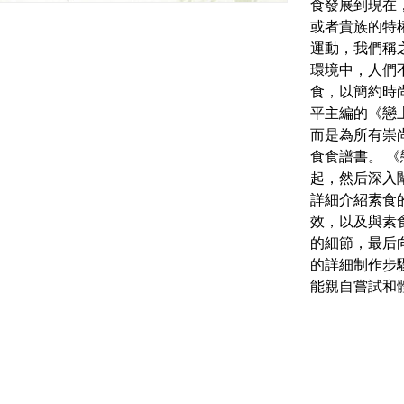
食發展到現在
或者貴族的特
運動，我們稱
環境中，人們
食，以簡約時
平主編的《戀
而是為所有崇
食食譜書。 
起，然后深入
詳細介紹素食
效，以及與素
的細節，最后
的詳細制作步
能親自嘗試和