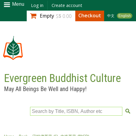
Skip to
Menu
Log in
Create account
main
Checkout
Empty
S$ 0.00
中文
English
content
Evergreen Buddhist Culture
May All Beings Be Well and Happy!
Search by Title, ISBN, Author etc