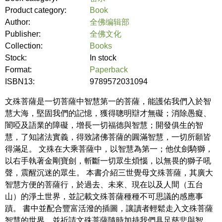
Product category:
Book
Author:
全佛编辑部
Publisher:
全佛文化
Collection:
Books
Stock:
In stock
Format:
Paperback
ISBN13:
9789572031094
文殊菩薩是一切菩薩中智慧第一的菩薩，能護佑我們入於智
慧大海，堅固我們的記憶，獲得聰明辯才無礙；消除愚癡、
闇啞及語業的障礙，增長一切福德與智慧；開發俱生的智
慧，了知諸法實義，得致諸佛菩薩的圓滿智慧，一切所願皆
得滿足。 文殊在大乘菩薩中，以智慧為第一；他仗劍騎獅，
以右手執著金剛寶劍，斬斷一切眾生煩惱，以無畏的獅子吼
聲，震醒沉迷的眾生。 本書介紹三世覺母文殊菩薩，其廣大
智慧方便的菩薩行，於過去、未來、現在以及人間（五台
山）的淨土世界，並記載文殊菩薩種種不可思議的感應事
蹟。 書中並配合豐富活潑的插圖，讓讀者輕鬆走入文殊菩薩
智慧的世界，並祈請文殊菩薩隨時加持我們具足慈悲與智