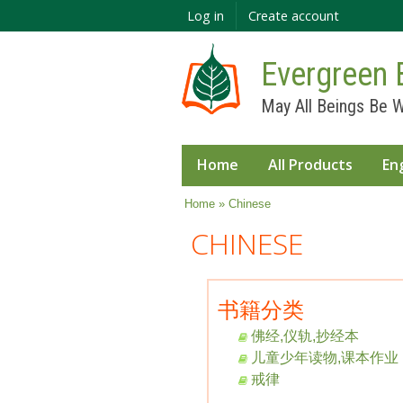
Log in
Create account
Evergreen 
May All Beings Be W
Home
All Products
En
You are here
Home
» Chinese
CHINESE
书籍分类
佛经,仪轨,抄经本
儿童少年读物,课本作业
戒律