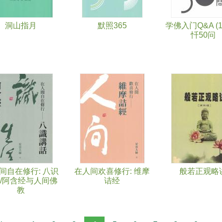
洞山指月
默照365
学佛入门Q&A (16
忏50问
间自在修行: 八识
在人间欢喜修行: 维摩
般若正观略
/阿含经与人间佛
诘经
教