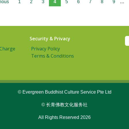
vious
1
2
3
4
5
6
7
8
9
…
Security & Privacy
 Charge
Privacy Policy
Terms & Conditions
© Evergreen Buddhist Culture Service Pte Ltd
© 长青佛教文化服务社
All Rights Reserved 2026