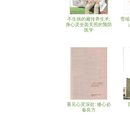
不生病的藏传养生术:
雪域
身心灵全面关照的预防
医学
看见心灵深处: 修心必
备良方