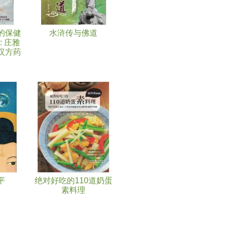
的保健
水浒传与佛道
: 庄雅
汉方药
平
绝对好吃的110道奶蛋
素料理