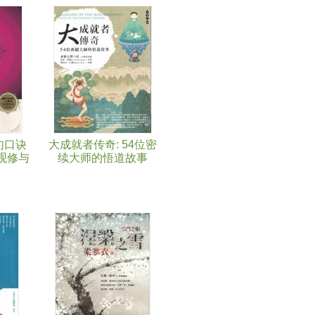
句口诀
大成就者传奇: 54位密
观修与
续大师的悟道故事