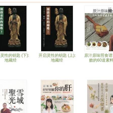
灵性的钥匙 (下):
开启灵性的钥匙 (上):
原汁原味照食谱:
地藏经
地藏经
败的60道素