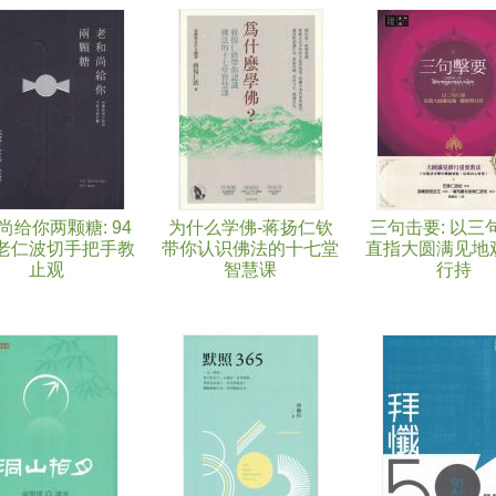
尚给你两颗糖: 94
为什么学佛-蒋扬仁钦
三句击要: 以三
老仁波切手把手教
带你认识佛法的十七堂
直指大圆满见地
止观
智慧课
行持