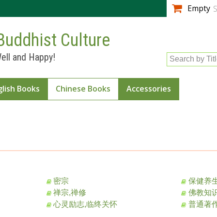
Skip to
Empty
S
main
content
Buddhist Culture
ell and Happy!
Search by Tit
glish Books
Chinese Books
Accessories
密宗
保健养
禅宗,禅修
佛教知识
心灵励志,临终关怀
普通著