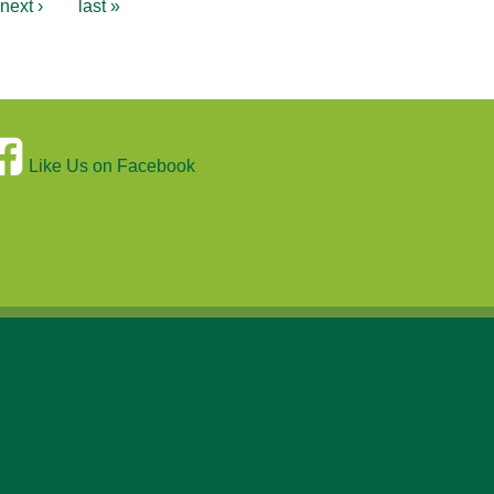
next ›
last »
Like Us on Facebook