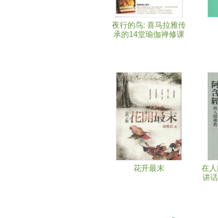
夜行的鸟: 喜马拉雅传
承的14堂瑜伽禅修课
花开最末
在人
讲话