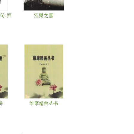
): 拜
涅槃之雪
讲
维摩精舍丛书