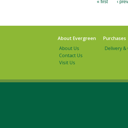
« first
‹ pre
About Evergreen
Purchases
About Us
Delivery &
Contact Us
Visit Us