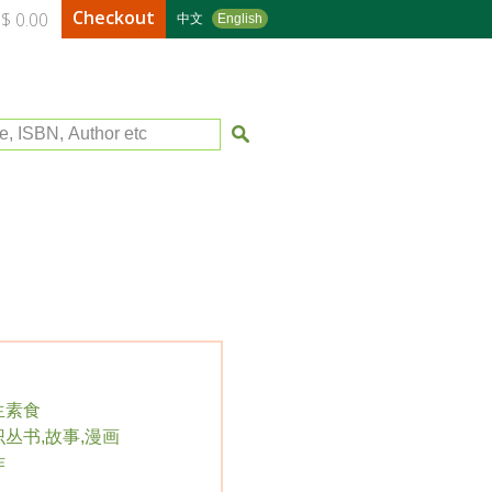
Checkout
$ 0.00
中文
English
le, ISBN, Author etc
生素食
丛书,故事,漫画
作