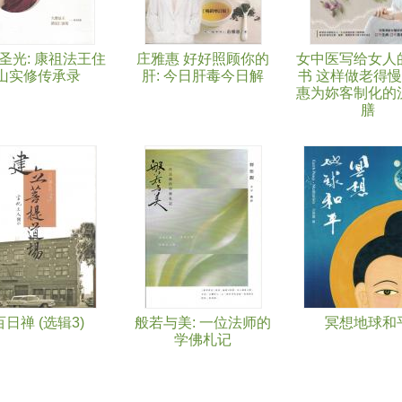
圣光: 康祖法王住
庄雅惠 好好照顾你的
女中医写给女人
山实修传承录
肝: 今日肝毒今日解
书 这样做老得慢
惠为妳客制化的
膳
百日禅 (选辑3)
般若与美: 一位法师的
冥想地球和
学佛札记