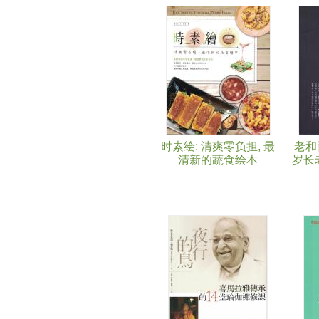
时素绘: 清爽零负担, 最
老和
清新的蔬食绘本
岁长